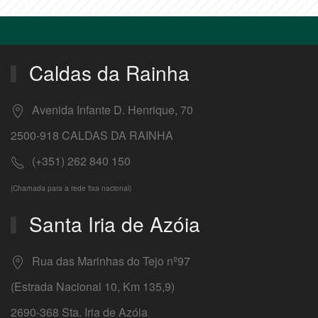
Caldas da Rainha
Avenida Infante D. Henrique, 70
2500-918 CALDAS DA RAINHA
(+351) 262 840 150
(Chamada para a rede fixa nacional)
Santa Iria de Azóia
Rua das Marinhas do Tejo nº97
(Estrada Nacional 10, Km 135,9)
2690-368 Sta. Iria de Azóia