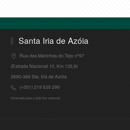
Santa Iria de Azóia
Rua das Marinhas do Tejo nº97
(Estrada Nacional 10, Km 135,9)
2690-368 Sta. Iria de Azóia
(+351) 219 535 290
(Chamada para a rede fixa nacional)