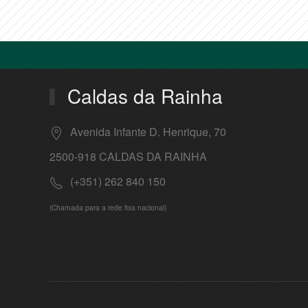
Caldas da Rainha
Avenida Infante D. Henrique, 70
2500-918 CALDAS DA RAINHA
(+351) 262 840 150
(Chamada para a rede fixa nacional)