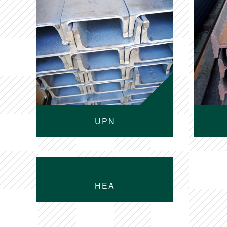
UPN
HEA